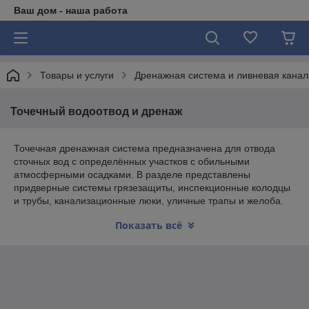
Ваш дом - наша работа
Товары и услуги
Дренажная система и ливневая кана
Точечный водоотвод и дренаж
Точечная дренажная система предназначена для отвода
сточных вод с определённых участков с обильными
атмосферными осадками. В разделе представлены
придверные системы грязезащиты, инспекционные колодцы
и трубы, канализационные люки, уличные трапы и желоба.
Вся продукция выполнена из качественного пластика,
Показать всё
который не подвергается разрушению в земле, и отличается
долговечностью. Специалисты компании помогут рассчитать
необходимое количество материалов и комплектующих к
вашей дренажной системе и ливневой канализации. При
необходимости предоставим мастеров по специальной
расценке. На всю продукцию действует официальная
гарантия. Поставки осуществляются со склада завода