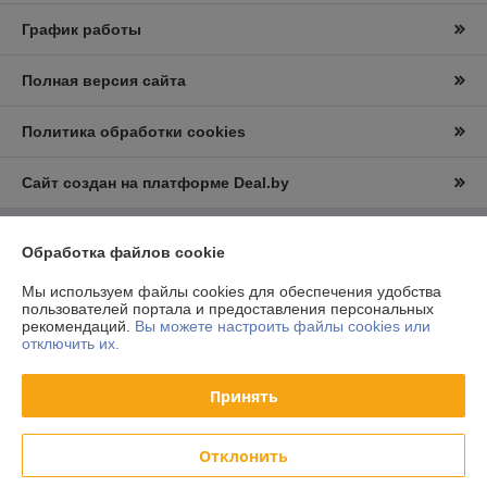
График работы
Полная версия сайта
Политика обработки cookies
Сайт создан на платформе Deal.by
Обработка файлов cookie
Информация для покупателя
Юридическое лицо:
ООО "Вудлайк"
Мы используем файлы cookies для обеспечения удобства
г.Минск.,ул.Уборевича 95А
пользователей портала и предоставления персональных
рекомендаций.
Вы можете настроить файлы cookies или
Регистрационный номер ЕГР: 193107872
отключить их.
УНП: 193107872
Принять
Регистрационный орган: Минским горисполком
Дата регистрации компании: 04.02.2016
Отклонить
Ссылка на свидетельство/лицензию