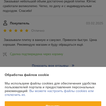
Заказывал небольшой объем достаточно редкой плитки. Юлтис 
сработали великолепно. Четко, по делу и с индивидуальным 
подходом. Спасибо!
Покупатель
03.02.2025
Отлично
Заказывали плитку в ванную и санузел. Привезли быстро. Цена 
хорошая. Рекомендую магазин и буду обращаться ещё.
Сделка подтверждена через корзину
Показать все отзывы
Обработка файлов cookie
О нас
Мы используем файлы cookies для обеспечения удобства
пользователей портала и предоставления персональных
рекомендаций.
Вы можете настроить файлы cookies или
Контакты
отключить их.
Доставка и оплата