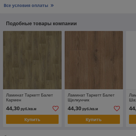
Все условия оплаты
Подобные товары компании
Ламинат Таркетт Балет
Ламинат Таркетт Балет
Лам
Кармен
Щелкунчик
Ша
44,30
44,30
44
руб./кв.м
руб./кв.м
Купить
Купить