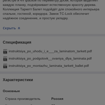
регистре и 4V фаской по периметру доски, которая выделяет
каждую планку, подчёркивает естественную красоту дерева.
Коллекция Таркетт Балет подойдёт для спокойного интерьера
спальни, гостиной, коридора. Замок TC-Lock обеспечит
надёжное соединение, и простую укладку.
Скрыть
Спецификация
instruktsiya_po_uhodu_i_e___za_laminatom_tarkett.pdf
instruktsiya_po_podgotovk__ovaniya_dlya_laminata.pdf
instruktsiya_po_montazhu_laminata_tarkett_ballet.pdf
Характеристики
Основные
Страна производитель
Россия