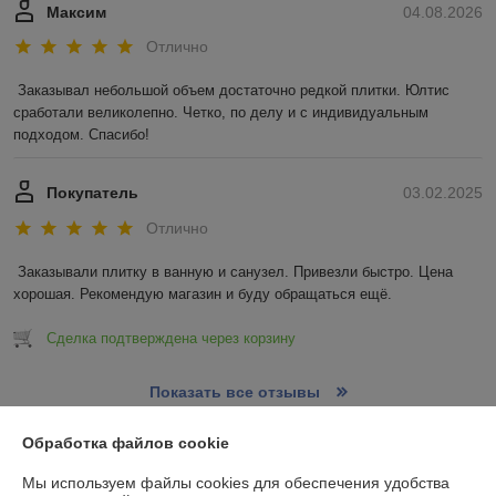
Максим
04.08.2026
Отлично
Заказывал небольшой объем достаточно редкой плитки. Юлтис 
сработали великолепно. Четко, по делу и с индивидуальным 
подходом. Спасибо!
Покупатель
03.02.2025
Отлично
Заказывали плитку в ванную и санузел. Привезли быстро. Цена 
хорошая. Рекомендую магазин и буду обращаться ещё.
Сделка подтверждена через корзину
Показать все отзывы
Обработка файлов cookie
О нас
Мы используем файлы cookies для обеспечения удобства