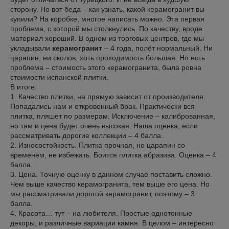
сторону. Но вот беда – как узнать, какой керамогранит вы
купили? На коробке, многое написать можно. Эта первая
проблема, с которой мы столкнулись. По качеству, вроде
материал хороший. В одном из торговых центров, где мы
укладывали
керамогранит
– 4 года, полёт нормальный. Ни
царапин, ни сколов, хоть проходимость большая. Но есть
проблема – стоимость этого керамогранита, была ровна
стоимости испанской плитки.
В итоге:
1. Качество плитки, на прямую зависит от производителя.
Попадались нам и откровенный брак. Практически вся
плитка, пляшет по размерам. Исключение – калиброванная,
но там и цена будет очень высокая. Наша оценка, если
рассматривать дорогие коллекции – 4 балла.
2. Износостойкость. Плитка прочная, но царапин со
временем, не избежать. Боится плитка абразива. Оценка – 4
балла.
3. Цена. Точную оценку в данном случае поставить сложно.
Чем выше качество керамогранита, тем выше его цена. Но
мы рассматривали дорогой керамогранит, поэтому – 3
балла.
4. Красота… тут – на любителя. Простые однотонные
декоры, и различные вариации камня. В целом – интересно