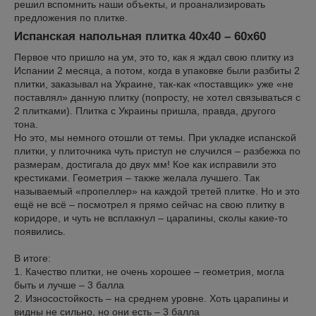
решил вспомнить наши объекты, и проанализировать
предложения по плитке.
Испанская напольная плитка 40х40 – 60х60
Первое что пришло на ум, это то, как я ждал свою плитку из
Испании 2 месяца, а потом, когда в упаковке были разбиты 2
плитки, заказывал на Украине, так-как «поставщик» уже «не
поставлял» данную плитку (попросту, не хотел связываться с
2 плитками). Плитка с Украины пришла, правда, другого
тона.
Но это, мы немного отошли от темы. При укладке испанской
плитки, у плиточника чуть приступ не случился – разбежка по
размерам, достигала до двух мм! Кое как исправили это
крестиками. Геометрия – также желала лучшего. Так
называемый «пропеллер» на каждой третей плитке. Но и это
ещё не всё – посмотрел я прямо сейчас на свою плитку в
коридоре, и чуть не всплакнул – царапины, сколы какие-то
появились.
В итоге:
1. Качество плитки, не очень хорошее – геометрия, могла
быть и лучше – 3 балла
2. Износостойкость – на среднем уровне. Хоть царапины и
видны не сильно, но они есть – 3 балла