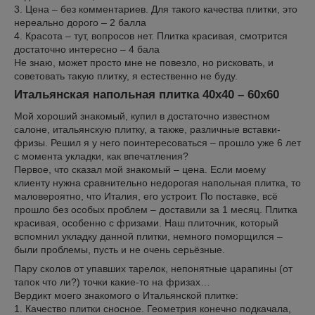
3. Цена – без комментариев. Для такого качества плитки, это
нереально дорого – 2 балла
4. Красота – тут, вопросов нет. Плитка красивая, смотрится
достаточно интересно – 4 бала
Не знаю, может просто мне не повезло, но рисковать, и
советовать такую плитку, я естественно не буду.
Итальянская напольная плитка 40х40 – 60х60
Мой хороший знакомый, купил в достаточно известном
салоне, итальянскую плитку, а также, различные вставки-
фризы. Решил я у него поинтересоваться – прошло уже 6 лет
с момента укладки, как впечатления?
Первое, что сказал мой знакомый – цена. Если моему
клиенту нужна сравнительно недорогая напольная плитка, то
маловероятно, что Италия, его устроит. По поставке, всё
прошло без особых проблем – доставили за 1 месяц. Плитка
красивая, особенно с фризами. Наш плиточник, который
вспомнил укладку данной плитки, немного поморщился –
были проблемы, пусть и не очень серьёзные.
Пару сколов от упавших тарелок, непонятные царапины (от
тапок что ли?) точки какие-то на фризах…
Вердикт моего знакомого о Итальянской плитке:
1. Качество плитки сносное. Геометрия конечно подкачала,