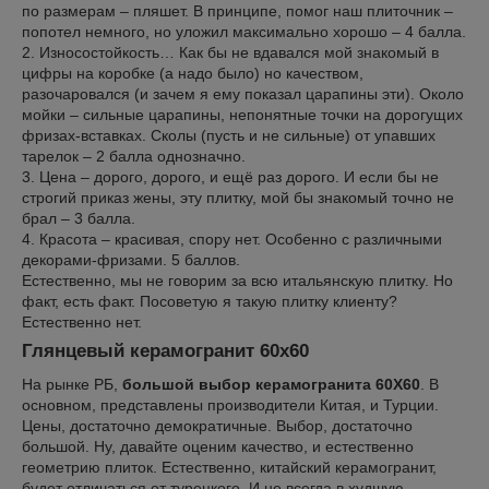
по размерам – пляшет. В принципе, помог наш плиточник –
попотел немного, но уложил максимально хорошо – 4 балла.
2. Износостойкость… Как бы не вдавался мой знакомый в
цифры на коробке (а надо было) но качеством,
разочаровался (и зачем я ему показал царапины эти). Около
мойки – сильные царапины, непонятные точки на дорогущих
фризах-вставках. Сколы (пусть и не сильные) от упавших
тарелок – 2 балла однозначно.
3. Цена – дорого, дорого, и ещё раз дорого. И если бы не
строгий приказ жены, эту плитку, мой бы знакомый точно не
брал – 3 балла.
4. Красота – красивая, спору нет. Особенно с различными
декорами-фризами. 5 баллов.
Естественно, мы не говорим за всю итальянскую плитку. Но
факт, есть факт. Посоветую я такую плитку клиенту?
Естественно нет.
Глянцевый керамогранит 60х60
На рынке РБ,
большой выбор керамогранита 60Х60
. В
основном, представлены производители Китая, и Турции.
Цены, достаточно демократичные. Выбор, достаточно
большой. Ну, давайте оценим качество, и естественно
геометрию плиток. Естественно, китайский керамогранит,
будет отличаться от турецкого. И не всегда в худшую