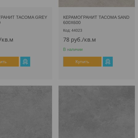
РАНИТ TACOMA GREY
КЕРАМОГРАНИТ TACOMA SAND
0
600Х600
44023
/кв.м
78
руб.
/кв.м
В наличии
ить
Купить