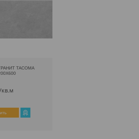
ГРАНИТ TACOMA
200Х600
/кв.м
ить