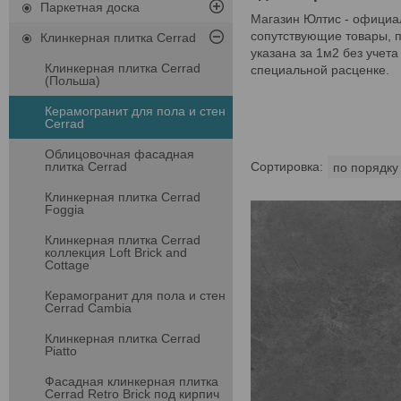
Паркетная доска
Магазин Юлтис - официал
сопутствующие товары, 
Клинкерная плитка Cerrad
указана за 1м2 без учет
Клинкерная плитка Cerrad
специальной расценке.
(Польша)
Керамогранит для пола и стен
Cerrad
Облицовочная фасадная
плитка Cerrad
Клинкерная плитка Cerrad
Foggia
Клинкерная плитка Cerrad
коллекция Loft Brick and
Cottage
Керамогранит для пола и стен
Cerrad Cambia
Клинкерная плитка Cerrad
Piatto
Фасадная клинкерная плитка
Cerrad Retro Brick под кирпич