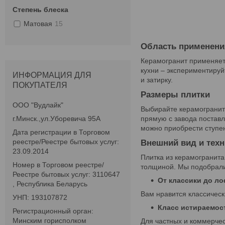
Степень блеска
Матовая
15
Область применени
Керамогранит применяетс
кухни – экспериментируй
ИНФОРМАЦИЯ ДЛЯ
и затирку.
ПОКУПАТЕЛЯ
Размеры плитки
ООО "Вудлайк"
Выбирайте керамогранит 
г.Минск.,ул.Уборевича 95А
прямую с завода поставл
можно приобрести ступен
Дата регистрации в Торговом
реестре/Реестре бытовых услуг:
Внешний вид и тех
23.09.2014
Плитка из керамогранита
Номер в Торговом реестре/
толщиной. Мы подобрали
Реестре бытовых услуг: 3110647
От классики до ло
, Республика Беларусь
Вам нравится классическ
УНП: 193107872
Класс истираемост
Регистрационный орган:
Минским горисполком
Для частных и коммерческ