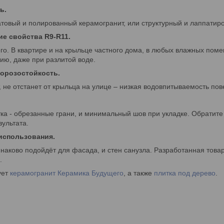
ь.
товый и полированный керамогранит, или структурный и лаппатиро
е свойства R9-R11.
го. В квартире и на крыльце частного дома, в любых влажных пом
ию, даже при разлитой воде.
орозостойкость.
, не отстанет от крыльца на улице – низкая водовпитываемость по
а - обрезанные грани, и минимальный шов при укладке. Обратите
зультата.
использования.
наково подойдёт для фасада, и стен санузла. Разработанная това
.
ует
керамогранит Керамика Будущего
, а также
плитка под дерево
.