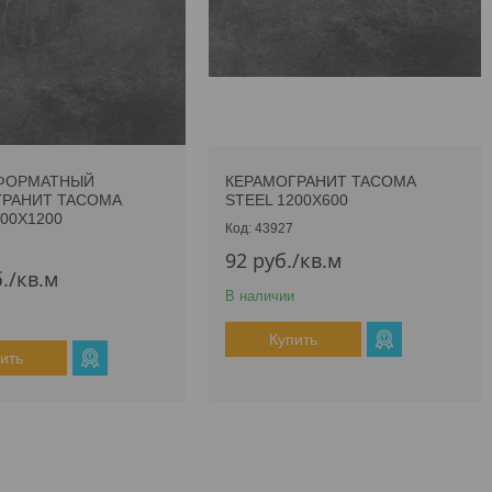
ФОРМАТНЫЙ
КЕРАМОГРАНИТ TACOMA
ГРАНИТ TACOMA
STEEL 1200Х600
200Х1200
43927
92
руб.
/кв.м
.
/кв.м
В наличии
Купить
ить