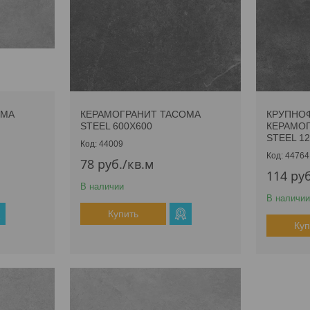
OMA
КЕРАМОГРАНИТ TACOMA
КРУПНО
STEEL 600Х600
КЕРАМО
STEEL 1
44009
44764
78
руб.
/кв.м
114
руб
В наличии
В наличии
Купить
Куп