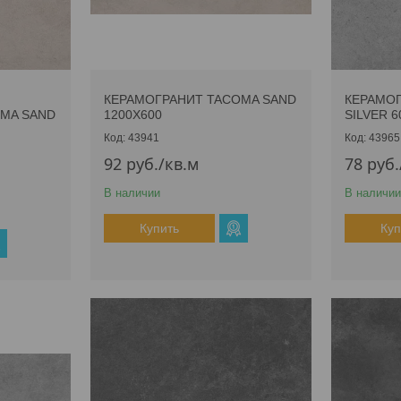
КЕРАМОГРАНИТ TACOMA SAND
КЕРАМО
MA SAND
1200Х600
SILVER 6
43941
43965
92
руб.
/кв.м
78
руб.
В наличии
В наличии
Купить
Куп