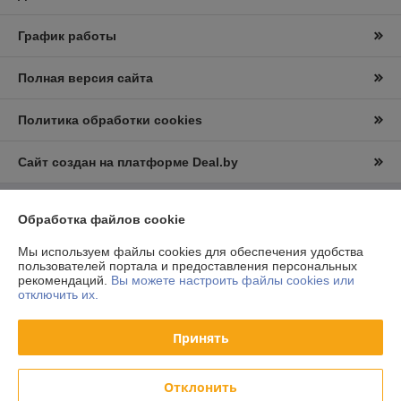
График работы
Полная версия сайта
Политика обработки cookies
Сайт создан на платформе Deal.by
Обработка файлов cookie
Информация для покупателя
Юридическое лицо:
ООО "Вудлайк"
Мы используем файлы cookies для обеспечения удобства
г.Минск.,ул.Уборевича 95А
пользователей портала и предоставления персональных
рекомендаций.
Вы можете настроить файлы cookies или
Регистрационный номер ЕГР: 193107872
отключить их.
УНП: 193107872
Принять
Регистрационный орган: Минским горисполком
Дата регистрации компании: 04.02.2016
Отклонить