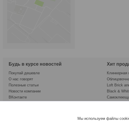
Будь в курсе новостей
Хит прод
Покупай дешевле
Клинкерная 
О нас говорят
Облицовочн
Полезные статьи
Loft Brick an
Новости компании
Black & Whit
ВКонтакте
Самоклеюща
Twitter
Обои под ок
Google Plus
Сопутствую
Facebook
Керамогран
Мы используем файлы cookie