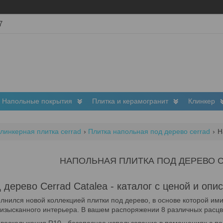
7
Напольные покрытия
Плитка и керамогранит
Клинкер
линкерная плитка cerrad
Плитка напольная под дерево cerrad
Н
НАПОЛЬНАЯ ПЛИТКА ПОД ДЕРЕВО 
дерево Cerrad Catalea - каталог с ценой и опи
лнился новой коллекцией плитки под дерево, в основе которой имит
 изысканного интерьера. В вашем распоряжении 8 различных расц