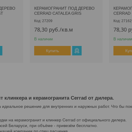
ДЕРЕВО
КЕРАМОГРАНИТ ПОД ДЕРЕВО
КЕРАМОГ
ST
CERRAD CATALEA GRIS
CERRAD 
27209
27162
78,30
руб.
/кв.м
78,30
р
В наличии
В наличии
Купить
Куп
 клинкера и керамогранита Cerrad от дилера.
a идеальное решение для внутренних и наружных работ. Что бы п
дки на керамогранит и клинкер Cerrad от официального дилера.
 всей Беларуси, при объёме - привезём бесплатно.
 нашей компании по спец.расценке.