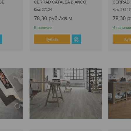
GE
CERRAD CATALEA BIANCO
CERRAD 
27124
27247
78,30
руб.
/кв.м
78,30
р
В наличии
В наличии
Купить
Куп