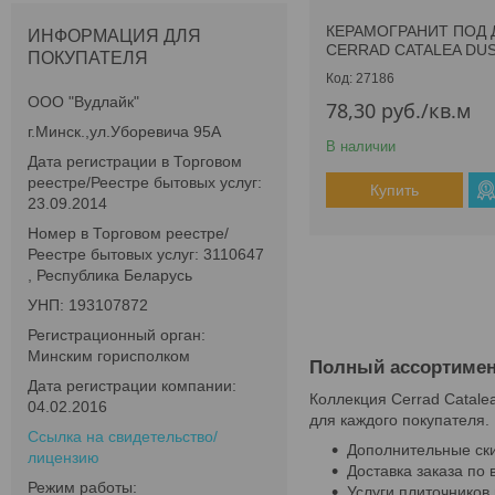
КЕРАМОГРАНИТ ПОД 
ИНФОРМАЦИЯ ДЛЯ
CERRAD CATALEA DU
ПОКУПАТЕЛЯ
27186
ООО "Вудлайк"
78,30
руб.
/кв.м
г.Минск.,ул.Уборевича 95А
В наличии
Дата регистрации в Торговом
реестре/Реестре бытовых услуг:
Купить
23.09.2014
Номер в Торговом реестре/
Реестре бытовых услуг: 3110647
, Республика Беларусь
УНП: 193107872
Регистрационный орган:
Минским горисполком
Полный ассортимент
Дата регистрации компании:
Коллекция Cerrad Catale
04.02.2016
для каждого покупателя.
Ссылка на свидетельство/
Дополнительные ски
лицензию
Доставка заказа по
Режим работы:
Услуги плиточников