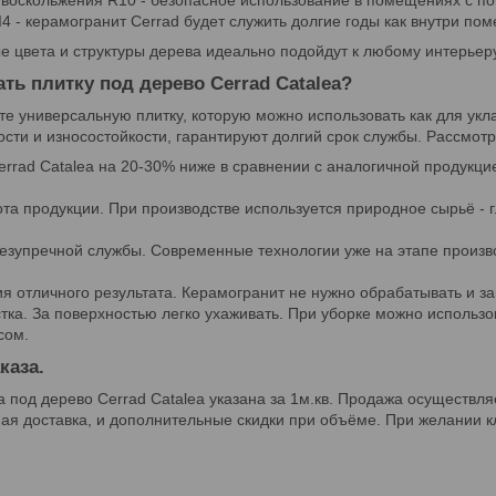
оскольжения R10 - безопасное использование в помещениях с пов
4 - керамогранит Cerrad будет служить долгие годы как внутри пом
 цвета и структуры дерева идеально подойдут к любому интерьеру -
ть плитку под дерево Cerrad Catalea?
те универсальную плитку, которую можно использовать как для укла
ости и износостойкости, гарантируют долгий срок службы. Рассмо
errad Catalea на 20-30% ниже в сравнении с аналогичной продук
ота продукции. При производстве используется природное сырьё - г
безупречной службы. Современные технологии уже на этапе прои
ия отличного результата. Керамогранит не нужно обрабатывать и з
стка. За поверхностью легко ухаживать. При уборке можно использо
сом.
каза.
 под дерево Cerrad Catalea указана за 1м.кв. Продажа осуществляе
ая доставка, и дополнительные скидки при объёме. При желании 