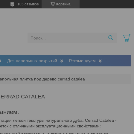
105 отзывов
Корзина
Для напольных покрытий
Рекомендуем
апольная плитка под дерево cerrad catalea
CERRAD CATALEA
санием.
ация легкой текстуры натурального дуба. Cerrad Catalea -
веток с отличными эксплуатационными свойствами: