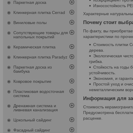
Коэффициент против
Паркетная доска
Износостойкость PEI
Клинкерная плитка Cerrad
Характерные натуральные
Почему стоит выбра
Виниловые полы
По факту, вы приобретае
Сопутствующие товары для
характеристики по прочн
напольных покрытий
Стоимость плитки C
Керамическая плитка
дерева.
Экологическая чист
Клинкерная плитка Paradyz
грибка.
Паркетная доска из
Стойкость на годы 
бамбука
устойчивость.
Экономия, и гарант
Ковровое покрытие
Простой уход и очи
неметаллическим вор
Пластиковая водосточная
система
Информация для за
Дренажная система и
Стоимость керамогранита
ливневая канализация
Предусмотрена бесплатн
расценке.
Цокольный сайдинг
Фасадный сайдинг