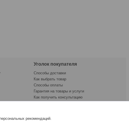
Уголок покупателя
у
Способы доставки
Как выбрать товар
Способы оплаты
Гарантия на товары и услуги
Как получить консультацию
ната
Как купить товар
Приёмка товара
Обмен и возврат
 персональных рекомендаций.