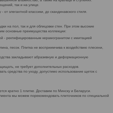
ышенной влажностью, а также на крыльце и ступенях.
ещений, так и на улице.
 от элегантной классики, до скандинавского стиля.
дки на пол, так и для облицовки стен. При этом высокие
трим основные преимущества коллекции:
цией - ректифицированным керамогранитом с имитацией
лина, песок. Плитка не восприимчива к воздействию плесени,
зводства закладывают абразивную и деформационную
ащищать, не требует дополнительных расходов.
вать средства по уходу, допустимо использование щеток с
тся кратно 1 плитке. Доставим по Минску и Беларуси.
клиента мы можем порекомендовать плиточников по специальной