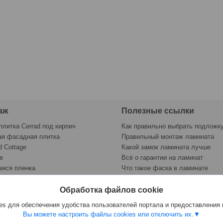
аж
Полезные ссылки
плитка Cerrad под кирпич
Как правильно выбрать подложк
ая фасадная плитка
Правильный монтаж ламината
d Cottage
Какой замок ламината лучше
e
Всё о гарантии на ламинат
яся пленка
Что такое фаска в ламинате
раску
Контрольный лист укладки лами
щие товары
Ремонт царапин на ламинате
Обработка файлов cookie
ит Керамика Будущего
Какую подложку выбрать
s для обеспечения удобства пользователей портала и предоставления
Вы можете настроить файлы cookies или отключить их.