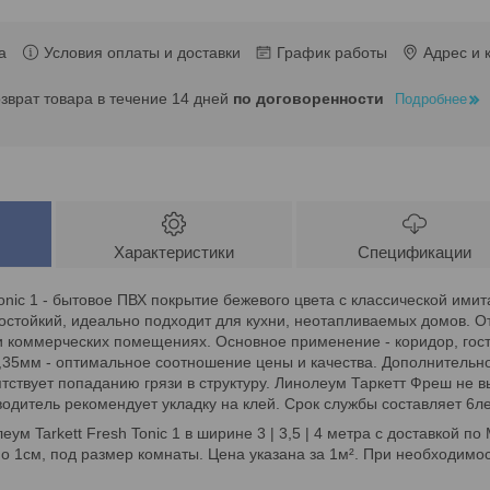
а
Условия оплаты и доставки
График работы
Адрес и 
озврат товара в течение 14 дней
по договоренности
Подробнее
Характеристики
Спецификации
Tonic 1 - бытовое ПВХ покрытие бежевого цвета с классической ими
остойкий, идеально подходит для кухни, неотапливаемых домов. От
 и коммерческих помещениях. Основное применение - коридор, гос
0,35мм - оптимальное соотношение цены и качества. Дополнительн
пятствует попаданию грязи в структуру. Линолеум Таркетт Фреш не 
одитель рекомендует укладку на клей. Срок службы составляет 6ле
ум Tarkett Fresh Tonic 1 в ширине 3 | 3,5 | 4 метра с доставкой п
о 1см, под размер комнаты. Цена указана за 1м². При необходимос