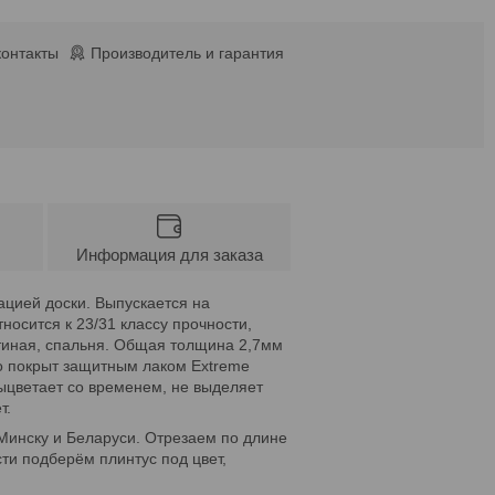
контакты
Производитель и гарантия
Информация для заказа
тацией доски. Выпускается на
носится к 23/31 классу прочности,
тиная, спальня. Общая толщина 2,7мм
о покрыт защитным лаком Extreme
выцветает со временем, не выделяет
т.
о Минску и Беларуси. Отрезаем по длине
ти подберём плинтус под цвет,