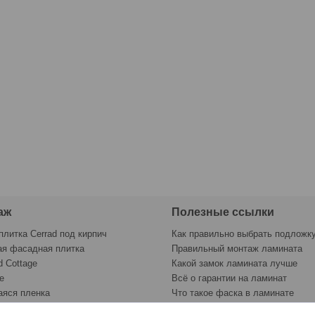
аж
Полезные ссылки
плитка Cerrad под кирпич
Как правильно выбрать подложк
ая фасадная плитка
Правильный монтаж ламината
d Cottage
Какой замок ламината лучше
e
Всё о гарантии на ламинат
яся пленка
Что такое фаска в ламинате
раску
Контрольный лист укладки лами