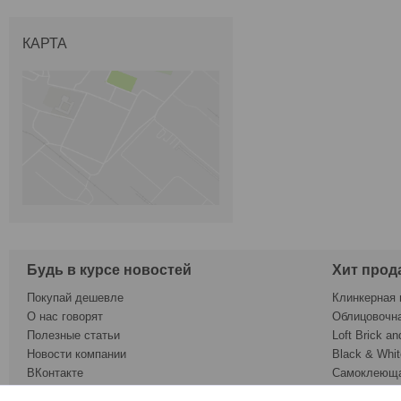
КАРТА
Будь в курсе новостей
Хит прод
Покупай дешевле
Клинкерная 
О нас говорят
Облицовочн
Полезные статьи
Loft Brick an
Новости компании
Black & Whit
ВКонтакте
Самоклеюща
Twitter
Обои под ок