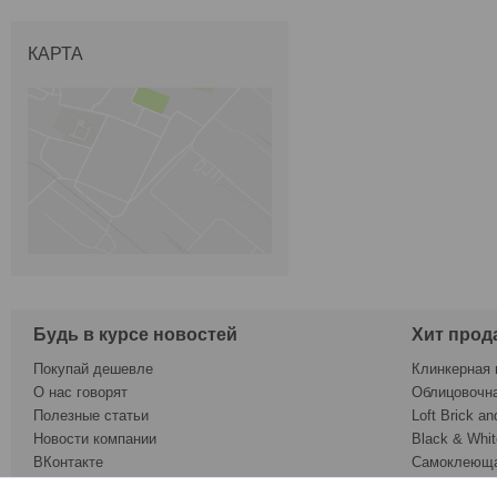
КАРТА
Будь в курсе новостей
Хит прод
Покупай дешевле
Клинкерная 
О нас говорят
Облицовочн
Полезные статьи
Loft Brick an
Новости компании
Black & Whit
ВКонтакте
Самоклеюща
Twitter
Обои под ок