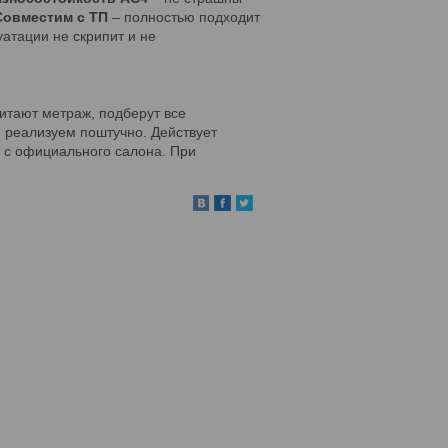
Совместим с ТП
– полностью подходит
уатации не скрипит и не
итают метраж, подберут все
, реализуем поштучно. Действует
о с официального салона. При