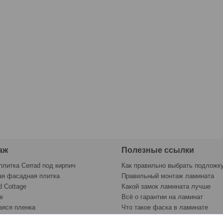
аж
Полезные ссылки
плитка Cerrad под кирпич
Как правильно выбрать подложк
ая фасадная плитка
Правильный монтаж ламината
d Cottage
Какой замок ламината лучше
e
Всё о гарантии на ламинат
яся пленка
Что такое фаска в ламинате
раску
Контрольный лист укладки лами