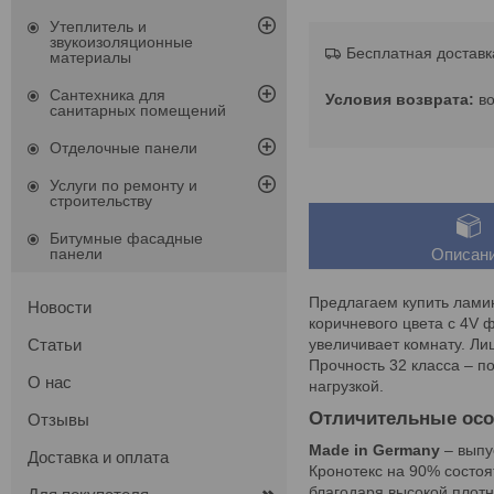
Утеплитель и
звукоизоляционные
Бесплатная доставк
материалы
Сантехника для
в
санитарных помещений
Отделочные панели
Услуги по ремонту и
строительству
Битумные фасадные
панели
Описан
Предлагаем купить ламин
Новости
коричневого цвета с 4V 
увеличивает комнату. Ли
Статьи
Прочность 32 класса – п
О нас
нагрузкой.
Отличительные осо
Отзывы
Made in Germany
– выпу
Доставка и оплата
Кронотекс на 90% состоя
благодаря высокой плот