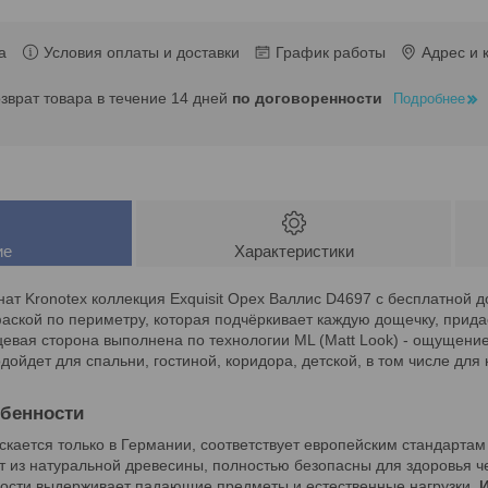
а
Условия оплаты и доставки
График работы
Адрес и 
озврат товара в течение 14 дней
по договоренности
Подробнее
ие
Характеристики
ат Kronotex коллекция Exquisit Орех Валлис D4697 с бесплатной 
фаской по периметру, которая подчёркивает каждую дощечку, прида
цевая сторона выполнена по технологии ML (Matt Look) - ощущение
одойдет для спальни, гостиной, коридора, детской, в том числе д
бенности
скается только в Германии, соответствует европейским стандартам
т из натуральной древесины, полностью безопасны для здоровья ч
ности выдерживает падающие предметы и естественные нагрузки.