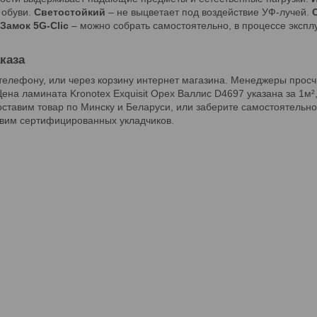
 обуви.
Светостойкий
– не выцветает под воздействие УФ-лучей.
Замок 5G-Clic
– можно собрать самостоятельно, в процессе экспл
каза
елефону, или через корзину интернет магазина. Менеджеры просч
ена ламината Kronotex Exquisit Орех Валлис D4697 указана за 1м²
оставим товар по Минску и Беларуси, или заберите самостоятельн
вим сертифицированных укладчиков.