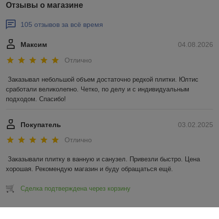
Отзывы о магазине
105 отзывов за всё время
Максим
04.08.2026
Отлично
Заказывал небольшой объем достаточно редкой плитки. Юлтис 
сработали великолепно. Четко, по делу и с индивидуальным 
подходом. Спасибо!
Покупатель
03.02.2025
Отлично
Заказывали плитку в ванную и санузел. Привезли быстро. Цена 
хорошая. Рекомендую магазин и буду обращаться ещё.
Сделка подтверждена через корзину
Показать все отзывы