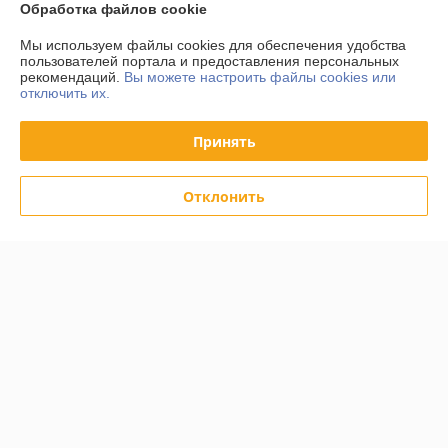
Обработка файлов cookie
Мы используем файлы cookies для обеспечения удобства
О нас
пользователей портала и предоставления персональных
рекомендаций.
Вы можете настроить файлы cookies или
отключить их.
Контакты
Принять
Доставка и оплата
Отклонить
График работы
Полная версия сайта
Политика обработки cookies
Сайт создан на платформе Deal.by
Информация для покупателя
Юридическое лицо:
ООО "Вудлайк"
г.Минск.,ул.Уборевича 95А