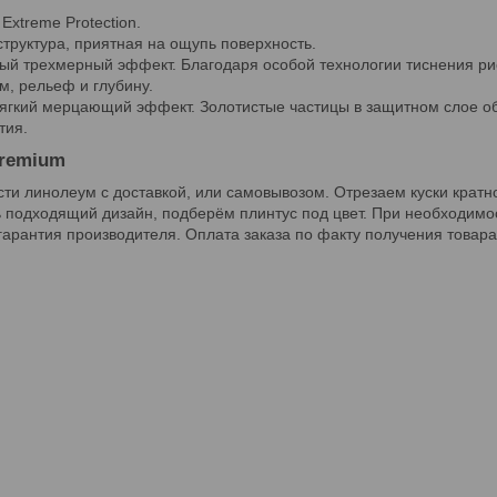
Extreme Protection.
структура, приятная на ощупь поверхность.
ьный трехмерный эффект. Благодаря особой технологии тиснения р
, рельеф и глубину.
мягкий мерцающий эффект. Золотистые частицы в защитном слое о
тия.
Premium
и линолеум с доставкой, или самовывозом. Отрезаем куски кратно 
 подходящий дизайн, подберём плинтус под цвет. При необходимос
гарантия производителя. Оплата заказа по факту получения това