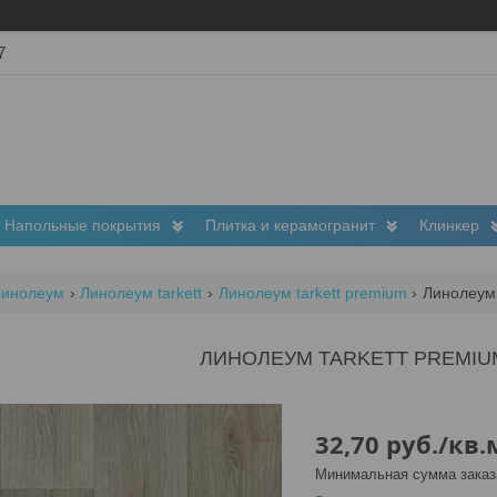
7
Напольные покрытия
Плитка и керамогранит
Клинкер
Линолеум
Линолеум tarkett
Линолеум tarkett premium
Линолеум 
ЛИНОЛЕУМ TARKETT PREMIU
32,70
руб.
/кв.
Минимальная сумма заказа