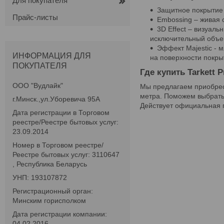
Для покупателя
Защитное покрытие 
Прайс-листы
Embossing – живая 
3D Effect – визуал
исключительный объем
Эффект Majestic - 
ИНФОРМАЦИЯ ДЛЯ
на поверхности покры
ПОКУПАТЕЛЯ
Где купить Tarkett 
ООО "Вудлайк"
Мы предлагаем приобрест
метра. Поможем выбрать
г.Минск.,ул.Уборевича 95А
Действует официальная 
Дата регистрации в Торговом
реестре/Реестре бытовых услуг:
23.09.2014
Номер в Торговом реестре/
Реестре бытовых услуг: 3110647
, Республика Беларусь
УНП: 193107872
Регистрационный орган:
Минским горисполком
Дата регистрации компании:
04.02.2016