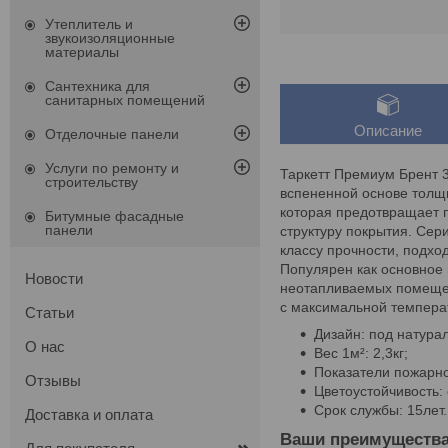
Утеплитель и
звукоизоляционные
материалы
Сантехника для
санитарных помещений
Описание
Отделочные панели
Услуги по ремонту и
Таркетт Премиум Брент 3
строительству
вспененной основе толщи
которая предотвращает п
Битумные фасадные
панели
структуру покрытия. Сер
классу прочности, подхо
Популярен как основное 
Новости
неотапливаемых помещен
с максимальной темпера
Статьи
Дизайн: под натура
О нас
Вес 1м²: 2,3кг;
Показатели пожарной
Отзывы
Цветоустойчивость: 
Срок службы: 15лет.
Доставка и оплата
Ваши преимуществ