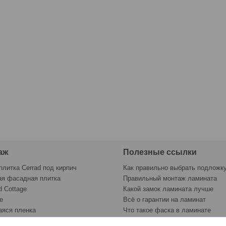
аж
Полезные ссылки
плитка Cerrad под кирпич
Как правильно выбрать подложк
ая фасадная плитка
Правильный монтаж ламината
d Cottage
Какой замок ламината лучше
e
Всё о гарантии на ламинат
яся пленка
Что такое фаска в ламинате
раску
Контрольный лист укладки лами