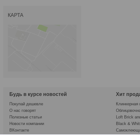
КАРТА
Будь в курсе новостей
Хит прод
Покупай дешевле
Клинкерная 
О нас говорят
Облицовочн
Полезные статьи
Loft Brick an
Новости компании
Black & Whit
ВКонтакте
Самоклеюща
Twitter
Обои под ок