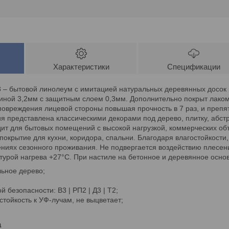
Характеристики
Спецификации
 – бытовой линолеум с имитацией натуральных деревянных досок 
ной 3,2мм с защитным слоем 0,3мм. Дополнительно покрыт лаком п
овреждения лицевой стороны повышая прочность в 7 раз, и препят
ия представлена классическими декорами под дерево, плитку, абстр
дит для бытовых помещений с высокой нагрузкой, коммерческих об
покрытие для кухни, коридора, спальни. Благодаря влагостойкости,
иях сезонного проживания. Не подвергается воздействию плесени
турой нагрева +27°C. При настиле на бетонное и деревянное осно
льное дерево;
 безопасности: В3 | РП2 | Д3 | Т2;
стойкость к УФ-лучам, не выцветает;
а