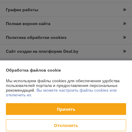
График работы
Полная версия сайта
Политика обработки cookies
Сайт создан на платформе Deal.by
Обработка файлов cookie
Информация для покупателя
Юридическое лицо:
ООО "Вудлайк"
Мы используем файлы cookies для обеспечения удобства
г.Минск.,ул.Уборевича 95А
пользователей портала и предоставления персональных
рекомендаций.
Вы можете настроить файлы cookies или
Регистрационный номер ЕГР: 193107872
отключить их.
УНП: 193107872
Принять
Регистрационный орган: Минским горисполком
Дата регистрации компании: 04.02.2016
Отклонить
Ссылка на свидетельство/лицензию