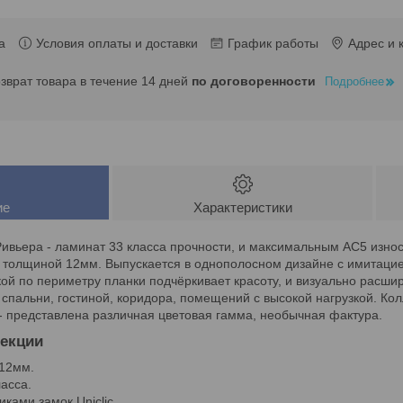
а
Условия оплаты и доставки
График работы
Адрес и 
озврат товара в течение 14 дней
по договоренности
Подробнее
ие
Характеристики
Ривьера - ламинат 33 класса прочности, и максимальным AC5 изно
 толщиной 12мм. Выпускается в однополосном дизайне с имитацие
й по периметру планки подчёркивает красоту, и визуально расши
 спальни, гостиной, коридора, помещений с высокой нагрузкой. К
- представлена различная цветовая гамма, необычная фактура.
екции
12мм.
асса.
ками замок Uniclic.