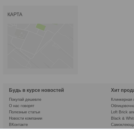
КАРТА
Будь в курсе новостей
Хит прод
Покупай дешевле
Клинкерная 
О нас говорят
Облицовочн
Полезные статьи
Loft Brick an
Новости компании
Black & Whit
ВКонтакте
Самоклеюща
Twitter
Обои под ок