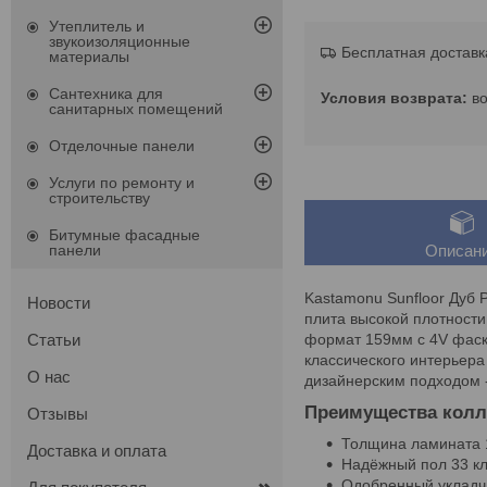
Утеплитель и
звукоизоляционные
Бесплатная доставк
материалы
Сантехника для
в
санитарных помещений
Отделочные панели
Услуги по ремонту и
строительству
Битумные фасадные
панели
Описан
Kastamonu Sunfloor Дуб 
Новости
плита высокой плотности
формат 159мм с 4V фаско
Статьи
классического интерьера
О нас
дизайнерским подходом 
Преимущества колл
Отзывы
Толщина ламината 
Доставка и оплата
Надёжный пол 33 кл
Одобренный укладчи