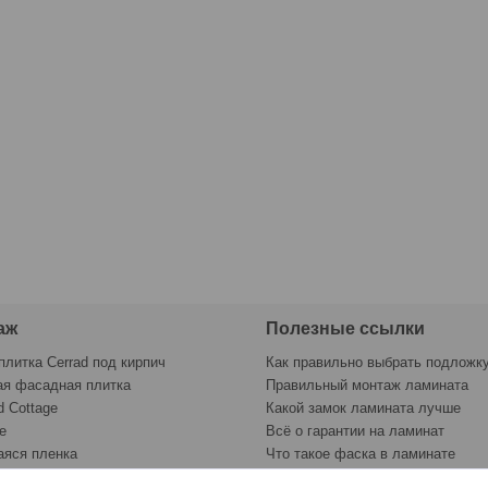
аж
Полезные ссылки
плитка Cerrad под кирпич
Как правильно выбрать подложк
ая фасадная плитка
Правильный монтаж ламината
d Cottage
Какой замок ламината лучше
e
Всё о гарантии на ламинат
яся пленка
Что такое фаска в ламинате
раску
Контрольный лист укладки лами