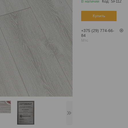
В наличии
Код:
SF112
Купить
+375 (29) 774-66-
84
Мтс