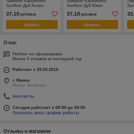
Ламинат Kastamonu
Ламинат Kastamonu
Ла
Sunfloor Дуб Аспен
Sunfloor Дуб Юкон
Sun
37,10
37,10
32
руб./кв.м
руб./кв.м
Купить
Купить
О нас
Рейтинг не сформирован
Менее 5 отзывов за последний год
Работает с 25.03.2010
г. Минск
Минск, Беларусь
Контакты
Сегодня работает с 09:00 до 20:00
Показать весь график работы
Отзывы о магазине