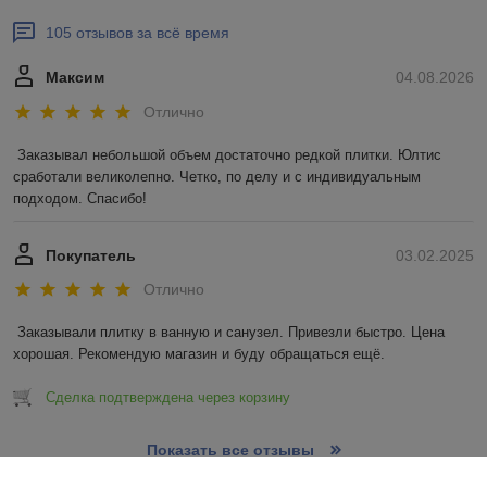
105 отзывов за всё время
Максим
04.08.2026
Отлично
Заказывал небольшой объем достаточно редкой плитки. Юлтис 
сработали великолепно. Четко, по делу и с индивидуальным 
подходом. Спасибо!
Покупатель
03.02.2025
Отлично
Заказывали плитку в ванную и санузел. Привезли быстро. Цена 
хорошая. Рекомендую магазин и буду обращаться ещё.
Сделка подтверждена через корзину
Показать все отзывы