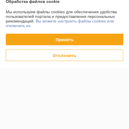
Обработка файлов cookie
О нас
Мы используем файлы cookies для обеспечения удобства
пользователей портала и предоставления персональных
рекомендаций.
Вы можете настроить файлы cookies или
Контакты
отключить их.
Доставка и оплата
Принять
График работы
Отклонить
Полная версия сайта
Политика обработки cookies
Сайт создан на платформе Deal.by
Информация для покупателя
Юридическое лицо:
ООО "Вудлайк"
г.Минск.,ул.Уборевича 95А