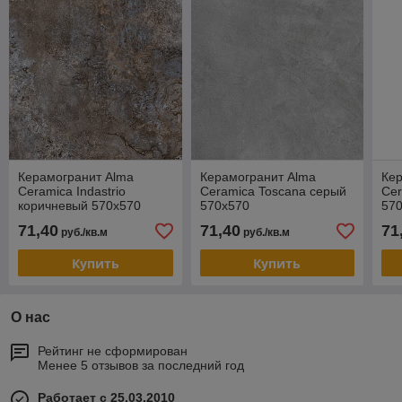
Керамогранит Alma
Керамогранит Alma
Ке
Ceramica Indastrio
Ceramica Toscana серый
Cer
коричневый 570х570
570х570
57
71,40
71,40
71
руб./кв.м
руб./кв.м
Купить
Купить
О нас
Рейтинг не сформирован
Менее 5 отзывов за последний год
Работает с 25.03.2010