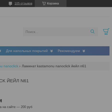
105 отзывов
Корзина
Для напольных покрытий
Рекомендуем
u nanoclick
Ламинат kastamonu nanoclick йeйл n61
CK ЙEЙЛ N61
м
 на сайте — 200 руб