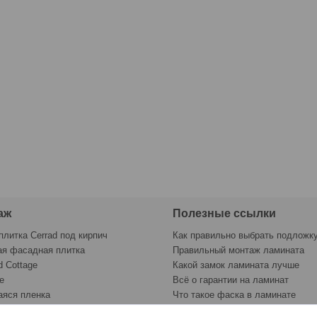
аж
Полезные ссылки
плитка Cerrad под кирпич
Как правильно выбрать подложк
ая фасадная плитка
Правильный монтаж ламината
d Cottage
Какой замок ламината лучше
e
Всё о гарантии на ламинат
яся пленка
Что такое фаска в ламинате
раску
Контрольный лист укладки лами