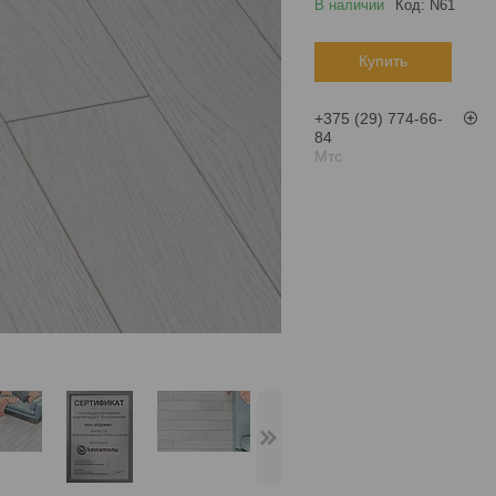
В наличии
Код:
N61
Купить
+375 (29) 774-66-
84
Мтс