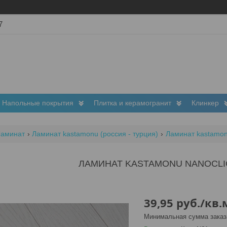
7
Напольные покрытия
Плитка и керамогранит
Клинкер
Ламинат
Ламинат kastamonu (россия - турция)
Ламинат kastamon
ЛАМИНАТ KASTAMONU NANOCLI
39,95
руб.
/кв.
Минимальная сумма заказа