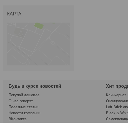
КАРТА
Будь в курсе новостей
Хит прод
Покупай дешевле
Клинкерная 
О нас говорят
Облицовочн
Полезные статьи
Loft Brick an
Новости компании
Black & Whit
ВКонтакте
Самоклеюща
Twitter
Обои под ок