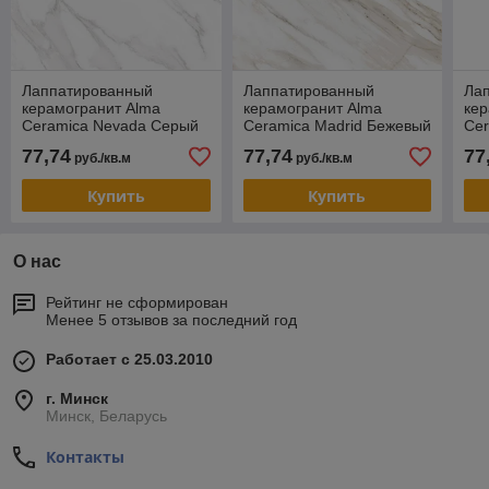
Лаппатированный
Лаппатированный
Ла
керамогранит Alma
керамогранит Alma
кер
Ceramica Nevada Серый
Ceramica Madrid Бежевый
Cer
570х570
570х570
се
77,74
77,74
77
руб./кв.м
руб./кв.м
Купить
Купить
О нас
Рейтинг не сформирован
Менее 5 отзывов за последний год
Работает с 25.03.2010
г. Минск
Минск, Беларусь
Контакты