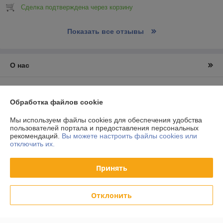
Сделка подтверждена через корзину
Показать все отзывы
О нас
Контакты
Обработка файлов cookie
Доставка и оплата
Мы используем файлы cookies для обеспечения удобства
пользователей портала и предоставления персональных
График работы
рекомендаций.
Вы можете настроить файлы cookies или
отключить их.
Полная версия сайта
Принять
Политика обработки cookies
Отклонить
Сайт создан на платформе Deal.by