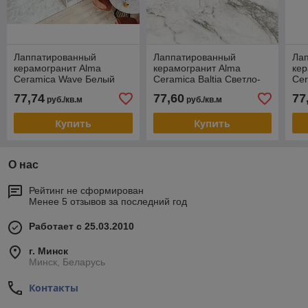
Лаппатированный
Лаппатированный
Ла
керамогранит Alma
керамогранит Alma
кер
Ceramica Wave Белый
Ceramica Baltia Светло-
Cer
570х570
серый 570х570
57
77,74
77,60
77
руб./кв.м
руб./кв.м
Купить
Купить
О нас
Рейтинг не сформирован
Менее 5 отзывов за последний год
Работает с 25.03.2010
г. Минск
Минск, Беларусь
Контакты