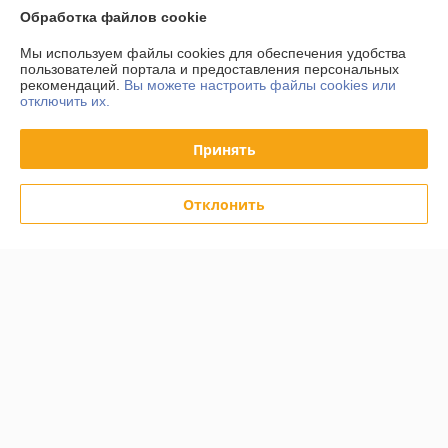
Обработка файлов cookie
Работает с 25.03.2010
Мы используем файлы cookies для обеспечения удобства
г. Минск
пользователей портала и предоставления персональных
Минск, Беларусь
рекомендаций.
Вы можете настроить файлы cookies или
отключить их.
Контакты
Сегодня работает с 09:00 до 20:00
Принять
Показать весь график работы
Отклонить
Отзывы о магазине
105 отзывов за всё время
Максим
04.08.2026
Отлично
Заказывал небольшой объем достаточно редкой плитки. Юлтис 
сработали великолепно. Четко, по делу и с индивидуальным 
подходом. Спасибо!