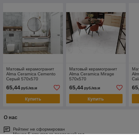
Матовый керамогранит
Матовый керамогранит
Ма
Alma Ceramica Cemento
Alma Ceramica Mirage
Alm
Серый 570х570
570х570
Cal
65,44
65,44
65
руб./кв.м
руб./кв.м
Купить
Купить
О нас
Рейтинг не сформирован
Менее 5 отзывов за последний год