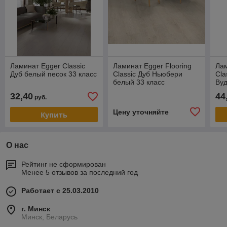
Ламинат Egger Classic
Ламинат Egger Flooring
Лам
Дуб белый песок 33 класс
Classic Дуб Ньюбери
Cla
белый 33 класс
Ву
32,40
44
руб.
Цену уточняйте
Купить
О нас
Рейтинг не сформирован
Менее 5 отзывов за последний год
Работает с 25.03.2010
г. Минск
Минск, Беларусь