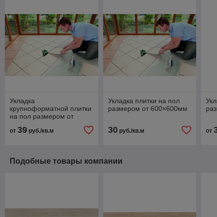
Укладка
Укладка плитки на пол
Укл
крупноформатной плитки
размером от 600×600мм
ра
на пол размером от
1200×600мм
39
30
от
руб./кв.м
руб./кв.м
от
Подобные товары компании