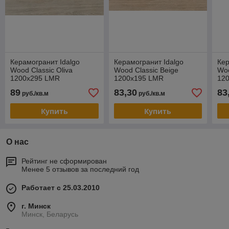
Керамогранит Idalgo
Керамогранит Idalgo
Кер
Wood Classic Oliva
Wood Classic Beige
Woo
1200х295 LMR
1200х195 LMR
12
89
83,30
83
руб./кв.м
руб./кв.м
Купить
Купить
О нас
Рейтинг не сформирован
Менее 5 отзывов за последний год
Работает с 25.03.2010
г. Минск
Минск, Беларусь