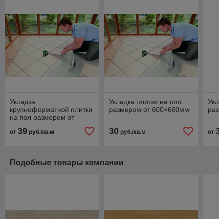
Укладка
Укладка плитки на пол
Укл
крупноформатной плитки
размером от 600×600мм
ра
на пол размером от
1200×600мм
39
30
от
руб./кв.м
руб./кв.м
от
Подобные товары компании