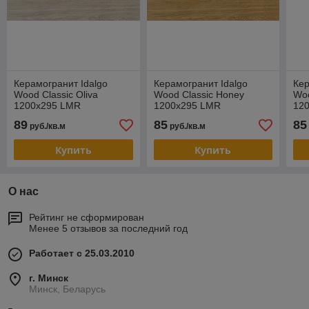
Керамогранит Idalgo
Керамогранит Idalgo
Кер
Wood Classic Oliva
Wood Classic Honey
Woo
1200х295 LMR
1200х295 LMR
12
89
85
85
руб./кв.м
руб./кв.м
Купить
Купить
О нас
Рейтинг не сформирован
Менее 5 отзывов за последний год
Работает с 25.03.2010
г. Минск
Минск, Беларусь