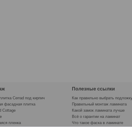
аж
Полезные ссылки
плитка Cerrad под кирпич
Как правильно выбрать подложк
ая фасадная плитка
Правильный монтаж ламината
d Cottage
Какой замок ламината лучше
e
Всё о гарантии на ламинат
яся пленка
Что такое фаска в ламинате
раску
Контрольный лист укладки лами