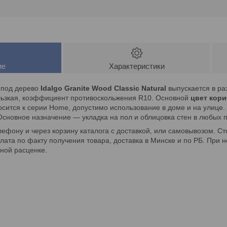
ие
Характеристики
 под дерево
Idalgo Granite Wood Classic Natural
выпускается в ра
ользкая, коэффициент противоскольжения R10. Основной
цвет кор
осится к серии Home, допустимо использование в доме и на улице.
 Основное назначение — укладка на пол и облицовка стен в любых
ефону и через корзину каталога с доставкой, или самовывозом. Сто
лата по факту получения товара, доставка в Минске и по РБ. При
льной расценке.