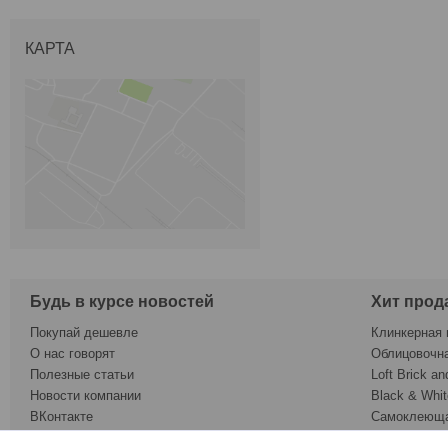
КАРТА
Будь в курсе новостей
Хит прод
Покупай дешевле
Клинкерная 
О нас говорят
Облицовочн
Полезные статьи
Loft Brick an
Новости компании
Black & Whit
ВКонтакте
Самоклеюща
Twitter
Обои под ок