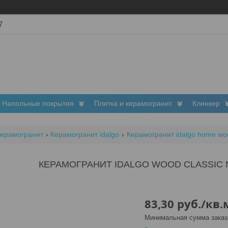
7
Напольные покрытия
Плитка и керамогранит
Клинкер
ерамогранит
Керамогранит idalgo
Керамогранит idalgo home woo
КЕРАМОГРАНИТ IDALGO WOOD CLASSIC N
83,30
руб.
/кв.
Минимальная сумма заказа