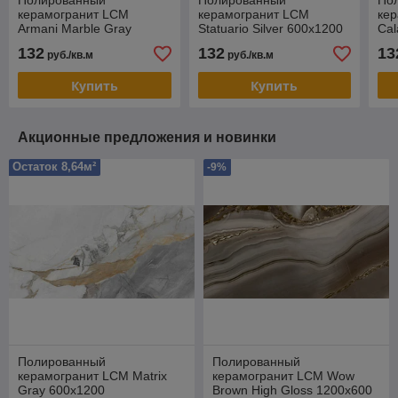
Полированный
Полированный
По
керамогранит LCM
керамогранит LCM
ке
Armani Marble Gray
Statuario Silver 600х1200
Cal
600х1200
60
132
132
13
руб./кв.м
руб./кв.м
Купить
Купить
Акционные предложения и новинки
Остаток 8,64м²
-9%
Полированный
Полированный
керамогранит LCM Matrix
керамогранит LCM Wow
Gray 600х1200
Brown High Gloss 1200х600