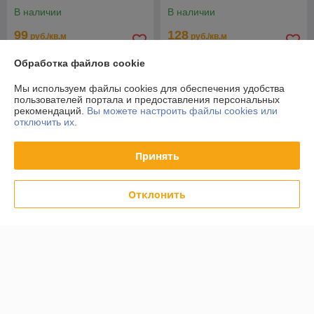
В наличии
В наличии
99
128
руб./кв.м
руб./кв.м
132 руб./кв.м
140 руб./кв.м
Обработка файлов cookie
Купить
Купить
Мы используем файлы cookies для обеспечения удобства
пользователей портала и предоставления персональных
-8%
-8%
рекомендаций.
Вы можете настроить файлы cookies или
отключить их.
Принять
Отклонить
Полированный
Полированный
керамогранит LCM American
керамогранит LCM Talisman
Calacatta 600х1200
Onyx Crema 600х1200
В наличии
В наличии