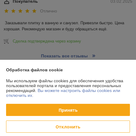
Покупатель
03.02.2025
Отлично
Заказывали плитку в ванную и санузел. Привезли быстро. Цена 
хорошая. Рекомендую магазин и буду обращаться ещё.
Сделка подтверждена через корзину
Показать все отзывы
Обработка файлов cookie
О нас
Мы используем файлы cookies для обеспечения удобства
пользователей портала и предоставления персональных
рекомендаций.
Вы можете настроить файлы cookies или
Контакты
отключить их.
Доставка и оплата
Принять
График работы
Отклонить
Полная версия сайта