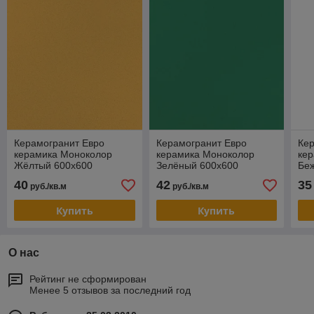
Керамогранит Евро
Керамогранит Евро
Ке
керамика Моноколор
керамика Моноколор
ке
Жёлтый 600х600
Зелёный 600х600
Бе
40
42
35
руб./кв.м
руб./кв.м
Купить
Купить
О нас
Рейтинг не сформирован
Менее 5 отзывов за последний год