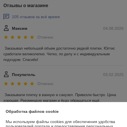
Отзывы о магазине
105 отзывов за всё время
Максим
04.08.2026
Отлично
Заказывал небольшой объем достаточно редкой плитки. Юлтис 
сработали великолепно. Четко, по делу и с индивидуальным 
подходом. Спасибо!
Покупатель
03.02.2025
Отлично
Заказывали плитку в ванную и санузел. Привезли быстро. Цена 
хорошая. Рекомендую магазин и буду обращаться ещё.
Обработка файлов cookie
Сделка подтверждена через корзину
Мы используем файлы cookies для обеспечения удобства
Показать все отзывы
пользователей портала и предоставления персональных