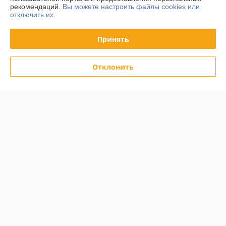
рекомендаций.
Вы можете настроить файлы cookies или
отключить их.
О нас
Принять
Контакты
Отклонить
Доставка и оплата
График работы
Полная версия сайта
Политика обработки cookies
Сайт создан на платформе Deal.by
Информация для покупателя
Юридическое лицо:
ООО "Вудлайк"