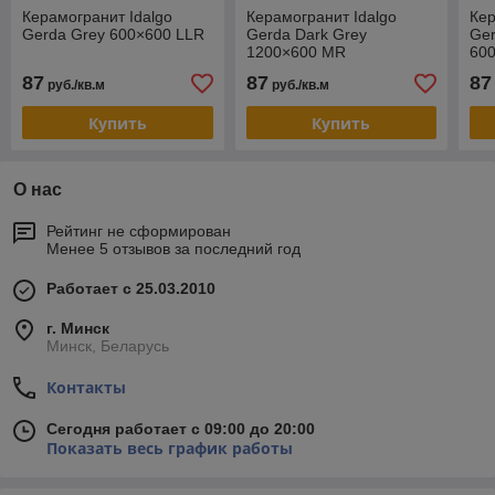
Керамогранит Idalgo
Керамогранит Idalgo
Кер
Gerda Grey 600×600 LLR
Gerda Dark Grey
Ger
1200×600 MR
60
87
87
87
руб./кв.м
руб./кв.м
Купить
Купить
О нас
Рейтинг не сформирован
Менее 5 отзывов за последний год
Работает с 25.03.2010
г. Минск
Минск, Беларусь
Контакты
Сегодня работает с 09:00 до 20:00
Показать весь график работы