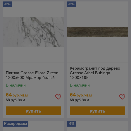
-6%
-6%
Керамогранит под дерево
Плитка Gresse Ellora Zircon
Gresse Arbel Bubinga
1200х600 Мрамор белый
1200×195
В наличии
В наличии
64
64
руб./кв.м
руб./кв.м
68 руб./кв.м
68 руб./кв.м
Купить
Купить
Распродажа
-6%