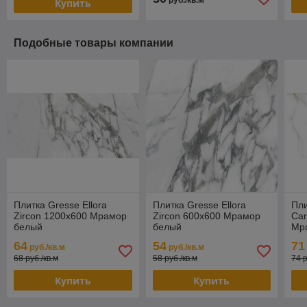
руб./кв.м
Купить
Подобные товары компании
Плитка Gresse Ellora
Плитка Gresse Ellora
Пли
Zircon 1200х600 Мрамор
Zircon 600х600 Мрамор
Car
белый
белый
Мра
64
54
71
руб./кв.м
руб./кв.м
68 руб./кв.м
58 руб./кв.м
74 р
Купить
Купить