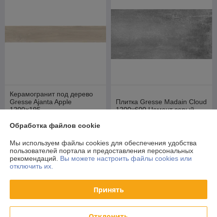
Керамогранит под дерево
Gresse Ajanta Apple
Плитка Gresse Madain Cloud
1200×195
1200х600 Цемент серый
В наличии
В наличии
Обработка файлов cookie
64,10
64,50
руб./кв.м
руб./кв.м
Мы используем файлы cookies для обеспечения удобства
68,10 руб./кв.м
68,50 руб./кв.м
пользователей портала и предоставления персональных
рекомендаций.
Вы можете настроить файлы cookies или
Купить
Купить
отключить их.
-6%
-6%
Принять
Отклонить