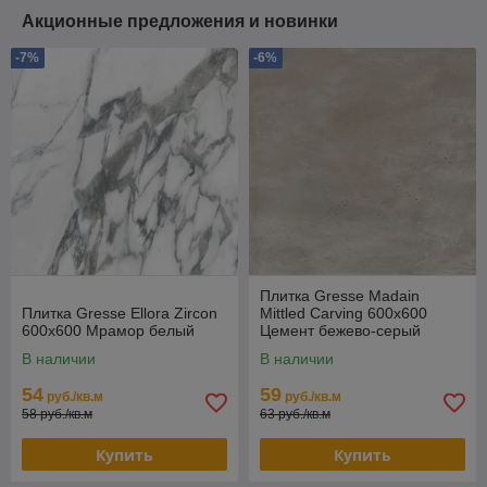
Акционные предложения и новинки
-7%
-6%
Плитка Gresse Madain
Плитка Gresse Ellora Zircon
Mittled Carving 600х600
600х600 Мрамор белый
Цемент бежево-серый
В наличии
В наличии
54
59
руб./кв.м
руб./кв.м
58 руб./кв.м
63 руб./кв.м
Купить
Купить