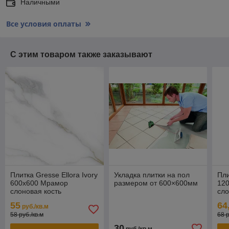
Наличными
Все условия оплаты
С этим товаром также заказывают
Плитка Gresse Ellora Ivory
Укладка плитки на пол
Пли
600х600 Мрамор
размером от 600×600мм
12
слоновая кость
сло
55
64
руб./кв.м
58 руб./кв.м
68 р
30