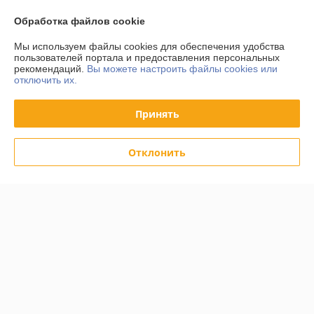
Обработка файлов cookie
Мы используем файлы cookies для обеспечения удобства
пользователей портала и предоставления персональных
Керамогранит под дерево
Керамогранит под дерево
рекомендаций.
Вы можете настроить файлы cookies или
Gresse Arbel Bubinga
Gresse Ajanta Apple
отключить их.
1200×195
1200×195
В наличии
В наличии
Принять
64
64,10
руб./кв.м
руб./кв.м
68 руб./кв.м
68,10 руб./кв.м
Отклонить
Купить
Купить
-6%
-6%