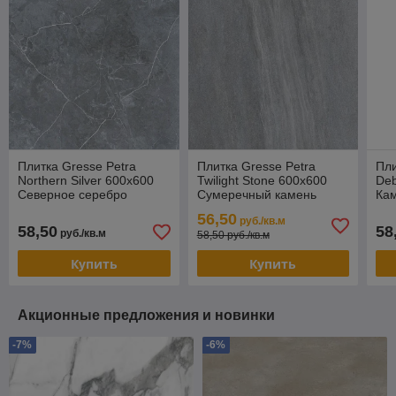
Плитка Gresse Petra
Плитка Gresse Petra
Пли
Northern Silver 600х600
Twilight Stone 600х600
Deb
Северное серебро
Сумеречный камень
Кам
пе
56,50
руб./кв.м
58,50
58
руб./кв.м
58,50 руб./кв.м
Купить
Купить
Акционные предложения и новинки
-7%
-6%