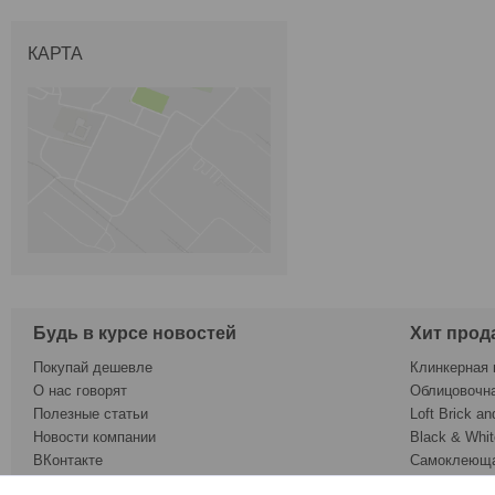
КАРТА
Будь в курсе новостей
Хит прод
Покупай дешевле
Клинкерная 
О нас говорят
Облицовочн
Полезные статьи
Loft Brick an
Новости компании
Black & Whit
ВКонтакте
Самоклеюща
Twitter
Обои под ок