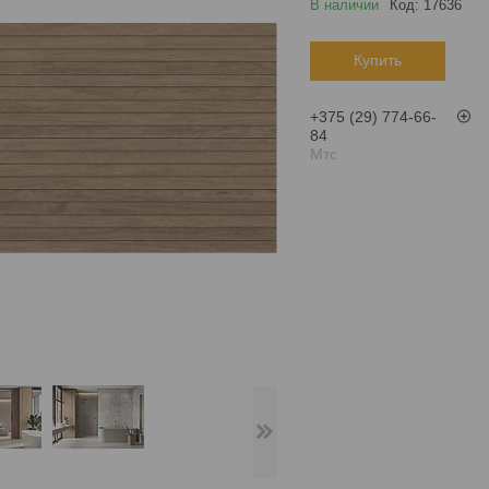
В наличии
Код:
17636
Купить
+375 (29) 774-66-
84
Мтс