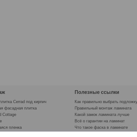
аж
Полезные ссылки
плитка Cerrad под кирпич
Как правильно выбрать подложк
ая фасадная плитка
Правильный монтаж ламината
d Cottage
Какой замок ламината лучше
e
Всё о гарантии на ламинат
яся пленка
Что такое фаска в ламинате
раску
Контрольный лист укладки лами