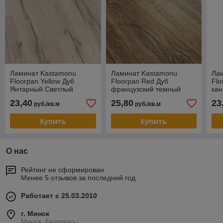
Ламинат Kastamonu
Ламинат Kastamonu
Ла
Floorpan Yellow Дуб
Floorpan Red Дуб
Flo
Янтарный Светлый
французский темный
кан
23,40
25,80
23
руб./кв.м
руб./кв.м
Купить
Купить
О нас
Рейтинг не сформирован
Менее 5 отзывов за последний год
Работает с 25.03.2010
г. Минск
Минск, Беларусь