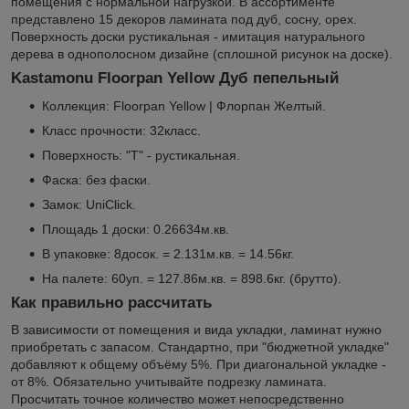
помещения с нормальной нагрузкой. В ассортименте
представлено 15 декоров ламината под дуб, сосну, орех.
Поверхность доски рустикальная - имитация натурального
дерева в однополосном дизайне (сплошной рисунок на доске).
Kastamonu Floorpan Yellow Дуб пепельный
Коллекция: Floorpan Yellow | Флорпан Желтый.
Класс прочности: 32класс.
Поверхность: "Т" - рустикальная.
Фаска: без фаски.
Замок: UniClick.
Площадь 1 доски: 0.26634м.кв.
В упаковке: 8досок. = 2.131м.кв. = 14.56кг.
На палете: 60уп. = 127.86м.кв. = 898.6кг. (брутто).
Как правильно рассчитать
В зависимости от помещения и вида укладки, ламинат нужно
приобретать с запасом. Стандартно, при "бюджетной укладке"
добавляют к общему объёму 5%. При диагональной укладке -
от 8%. Обязательно учитывайте подрезку ламината.
Просчитать точное количество может непосредственно