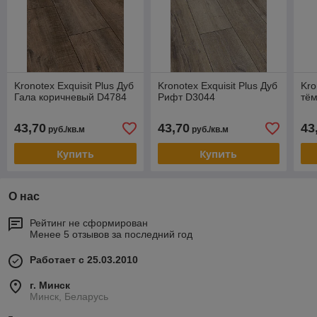
Kronotex Exquisit Plus Дуб
Kronotex Exquisit Plus Дуб
Kro
Гала коричневый D4784
Рифт D3044
тё
43,70
43,70
43
руб./кв.м
руб./кв.м
Купить
Купить
О нас
Рейтинг не сформирован
Менее 5 отзывов за последний год
Работает с 25.03.2010
г. Минск
Минск, Беларусь