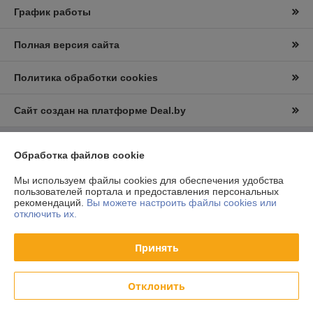
График работы
Полная версия сайта
Политика обработки cookies
Сайт создан на платформе Deal.by
Обработка файлов cookie
Информация для покупателя
Юридическое лицо:
ООО "Вудлайк"
Мы используем файлы cookies для обеспечения удобства
г.Минск.,ул.Уборевича 95А
пользователей портала и предоставления персональных
рекомендаций.
Вы можете настроить файлы cookies или
Регистрационный номер ЕГР: 193107872
отключить их.
УНП: 193107872
Принять
Регистрационный орган: Минским горисполком
Дата регистрации компании: 04.02.2016
Отклонить
Ссылка на свидетельство/лицензию