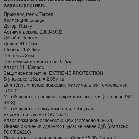
характеристики:
Производитель:
Tarkett
Коллекция:
Lounge
Декор:
Husky
Артикул декора: 230345032
Дизайн: Планка
Длина: 914,4мм
Ширина: 152,4мм
Толщина: 3мм
Толщина защитного слоя: 0,7мм
Класс: 34, 43класс
Защитное покрытие: EXTREME PROTECTION
В упаковке: 15шт. = 2,09м.кв.
Для тёплых полов: подходит, максимальная температура
.+27°С
Устойчивость к роликовым креслам: высокая (согласно ISO
4918)
Устойчивость к ножкам мебели, каблукам:
высокая (согласно (ISO 16581)
Класс пожарной опасности: КМ2 (согласно ФЗ-123)
Индекс снижения ударного шума: не менее 6дБ (согласно
ГОСТ 24210)
Показатель теплоусвоения: не более 19,8Вт/кв.м.• К