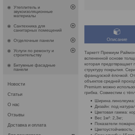
Утеплитель и
звукоизоляционные
материалы
Сантехника для
санитарных помещений
Описание
Отделочные панели
Услуги по ремонту и
Таркетт Премиум Раймон
строительству
вспененной основе толщи
которая предотвращает п
Битумные фасадные
панели
структуру покрытия. Сер
французской ёлочкой. От
объектов средней проход
Новости
Premium можно использо
грибка. Совместим с тёп
Статьи
Ширина линолеума: 3 
О нас
Дизайн: под натура
Цветовая гамма: ко
Отзывы
Вес 1м²: 2,3кг;
Показатели пожарной
Доставка и оплата
Цветоустойчивость: 
Срок службы: 15лет.