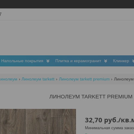
7
Напольные покрытия
Плитка и керамогранит
Клинкер
Линолеум
Линолеум tarkett
Линолеум tarkett premium
Линолеум 
ЛИНОЛЕУМ TARKETT PREMIUM
32,70
руб.
/кв.
Минимальная сумма заказа