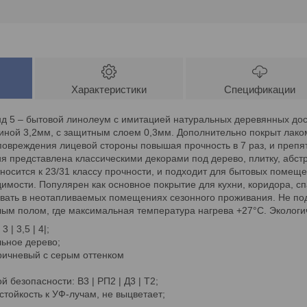
Характеристики
Спецификации
д 5 – бытовой линолеум с имитацией натуральных деревянных дос
ной 3,2мм, с защитным слоем 0,3мм. Дополнительно покрыт лаком 
овреждения лицевой стороны повышая прочность в 7 раз, и препят
ия представлена классическими декорами под дерево, плитку, абст
носится к 23/31 классу прочности, и подходит для бытовых помеще
имости. Популярен как основное покрытие для кухни, коридора, сп
вать в неотапливаемых помещениях сезонного проживания. Не под
лым полом, где максимальная температура нагрева +27°C. Эколог
| 3,5 | 4|;
льное дерево;
ричневый с серым оттенком
 безопасности: В3 | РП2 | Д3 | Т2;
стойкость к УФ-лучам, не выцветает;