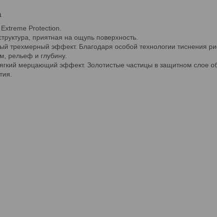
а
Extreme Protection.
структура, приятная на ощупь поверхность.
ьный трехмерный эффект. Благодаря особой технологии тиснения р
, рельеф и глубину.
мягкий мерцающий эффект. Золотистые частицы в защитном слое о
тия.