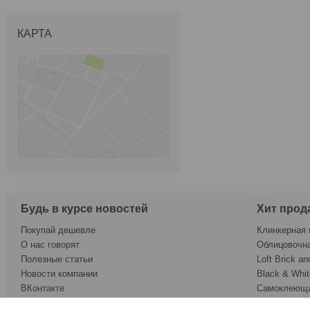
КАРТА
Будь в курсе новостей
Хит прод
Покупай дешевле
Клинкерная 
О нас говорят
Облицовочн
Полезные статьи
Loft Brick an
Новости компании
Black & Whit
ВКонтакте
Самоклеюща
Twitter
Обои под ок