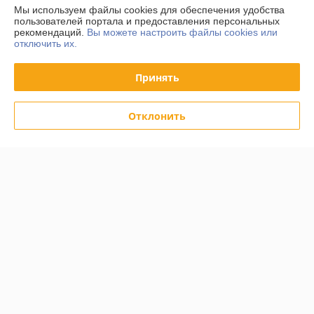
Мы используем файлы cookies для обеспечения удобства
пользователей портала и предоставления персональных
Контакты
рекомендаций.
Вы можете настроить файлы cookies или
отключить их.
Доставка и оплата
Принять
График работы
Отклонить
Полная версия сайта
Политика обработки cookies
Сайт создан на платформе Deal.by
Информация для покупателя
Юридическое лицо:
ООО "Вудлайк"
г.Минск.,ул.Уборевича 95А
Регистрационный номер ЕГР: 193107872
УНП: 193107872