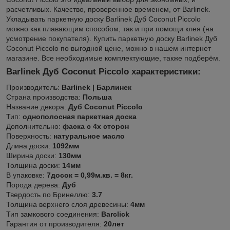
расчетливых. Качество, проверенное временем, от Barlinek.
Укладывать паркетную доску Barlinek Дуб Coconut Piccolo
можно как плавающим способом, так и при помощи клея (на
усмотрение покупателя). Купить паркетную доску Barlinek Дуб
Coconut Piccolo по выгодной цене, можно в нашем интернет
магазине. Все необходимые комплектующие, также подберём.
Barlinek Дуб Coconut Piccolo
​​​​​ характеристики:
Производитель:
Barlinek | Барлинек
Страна производства:
Польша
Название декора:
Дуб Coconut Piccolo​​
Тип:
однополосная паркетная доска
Дополнительно:
фаска с 4х сторон
Поверхность:
натуральное масло
Длина доски:
1092мм
Ширина доски:
130мм
Толщина доски:
14мм
В упаковке:
7досок = 0,99м.кв. = 8кг.
Порода дерева:
Дуб
Твердость по Бринеллю:
3.7
Толщина верхнего слоя древесины:
4мм
Тип замкового соединения:
Barclick
Гарантия от производителя:
20лет