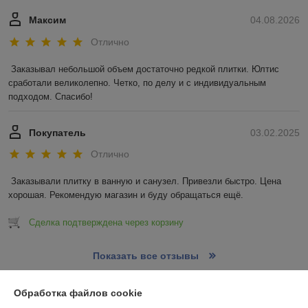
Максим
04.08.2026
Отлично
Заказывал небольшой объем достаточно редкой плитки. Юлтис 
сработали великолепно. Четко, по делу и с индивидуальным 
подходом. Спасибо!
Покупатель
03.02.2025
Отлично
Заказывали плитку в ванную и санузел. Привезли быстро. Цена 
хорошая. Рекомендую магазин и буду обращаться ещё.
Сделка подтверждена через корзину
Показать все отзывы
Обработка файлов cookie
О нас