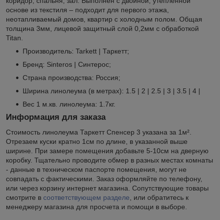
коридор, спальня, зал. Выполнен с двойной, утеплённой
основе из текстиля – подходит для первого этажа,
неотапливаемый домов, квартир с холодным полом. Общая
толщина 3мм, лицевой защитный слой 0,2мм с обработкой
Titan.
Производитель: Tarkett | Таркетт;
Бренд: Sinteros | Синтерос;
Страна производства: Россия;
Ширина линолеума (в метрах): 1.5 | 2 | 2.5 | 3 | 3.5 | 4 |
Вес 1 м.кв. линолеума: 1.7кг.
Информация для заказа
Стоимость линолеума Таркетт Спенсер 3 указана за 1м².
Отрезаем куски кратно 1см по длине, в указанной выше
ширине. При замере помещения добавьте 5-10см на дверную
коробку. Тщательно проводите обмер в разных местах комнаты
- данные в техническом паспорте помещения, могут не
совпадать с фактическими. Заказ оформляйте по телефону,
или через корзину интернет магазина. Сопутствующие товары
смотрите в
соответствующем разделе
, или обратитесь к
менеджеру магазина для просчета и помощи в выборе.