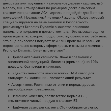
декорами имитирующими натуральное дерево - каштан, дуб,
мербау, тик. Стандартная по размерам доска с высоким
классом истираемости АС4, идеально подойдёт для бытовых
помещений. Независимый немецкий журнал Ökotest который
специализируется на теме экологии и безопасности,
рекомендует Kronotex Dynamic в качестве основного
напольного покрытия в детские комнаты. Это высокая оценка
производителю, которую по достоинству оценили потребители.
Что ещё привлекает покупателей? Мы провели небольшой
опрос, согласно которому сформировали отзывы о ламинате
Kronotex Dinamic. Клиенты отмечают* :
Привлекательная стоимость. Даже в сравнении с
аналогичной продукцией, Динамик (примерно) на 10%
дешевле, без потери в качестве.
В действительности износостойкий. AC4 класс для
стандартной коллекции - впечатляющий результат.
Ассортимент. Различные оттенки и породы дерева,
разнообразная поверхность.
Немецкое качество, соответствие нормам CE,
экологически чистый продукт с классом E1.
Надёжная замковая система Clic - собирается легко,