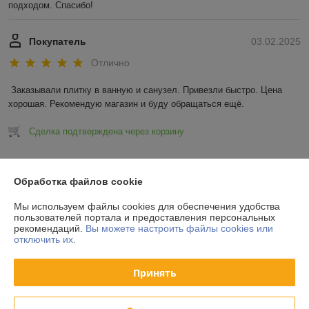
подходом. Спасибо!
Покупатель
03.02.2025
Отлично
Заказывали плитку в ванную и санузел. Привезли быстро. Цена 
хорошая. Рекомендую магазин и буду обращаться ещё.
Сделка подтверждена через корзину
Показать все отзывы
Обработка файлов cookie
Мы используем файлы cookies для обеспечения удобства
О нас
пользователей портала и предоставления персональных
рекомендаций.
Вы можете настроить файлы cookies или
отключить их.
Контакты
Принять
Доставка и оплата