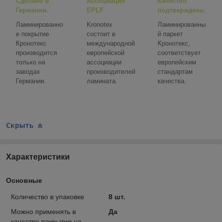
Сделано в
Ассоциация
Качество
Германии.
EPLF.
подтверждено.
Ламинированно
Kronotex
Ламинированны
е покрытие
состоит в
й паркет
Кронотекс
международной
Кронотекс,
производится
европейской
соответствует
только на
ассоциации
европейским
заводах
производителей
стандартам
Германии.
ламината.
качества.
Скрыть
Характеристики
Основные
Количество в упаковке
8 шт.
Можно применять в
Да
качестве покрытия на