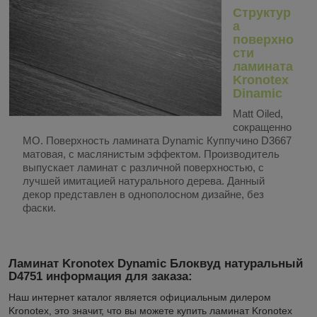
Структур
а
поверхно
сти
ламината
Kronotex
Dinamic
Matt Oiled,
сокращенно
MO
. Поверхность ламината Dynamic Куппучино D3667
матовая, с маслянистым эффектом. Производитель
выпускает ламинат с различной поверхностью, с
лучшей имитацией натурального дерева. Данный
декор представлен в однополосном дизайне, без
фаски.
Ламинат Kronotex Dynamic Блоквуд натуральный
D4751
информация для заказа:
Наш интернет каталог является официальным дилером
Kronotex, это значит, что вы можете купить ламинат Kronotex