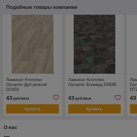
Подобные товары компании
Ламинат Kronotex
Ламинат Kronotex
Лам
Dynamic Дуб резной
Dynamic Блоквуд D3585
Dyn
D2450
D7
43
43
43
руб./кв.м
руб./кв.м
Купить
Купить
О нас