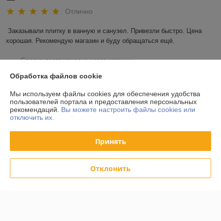
Отлично
Заказывали плитку в ванную и санузел. Привезли быстро. Цена 
хорошая. Рекомендую магазин и буду обращаться ещё.
Сделка подтверждена через корзину
Обработка файлов cookie
Показать все отзывы
Мы используем файлы cookies для обеспечения удобства
пользователей портала и предоставления персональных
рекомендаций.
Вы можете настроить файлы cookies или
отключить их.
О нас
Принять
Контакты
Доставка и оплата
Отклонить
График работы
Полная версия сайта