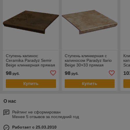
Ступень капинос
Ступень клинкерная с
Кли
Ceramika Paradyz Semir
капиносом Paradyz Ilario
кап
Beige клинкерная прямая
Beige 30×33 прямая
Sca
пр
98
98
10
руб.
руб.
Купить
Купить
О нас
Рейтинг не сформирован
Менее 5 отзывов за последний год
Работает с 25.03.2010