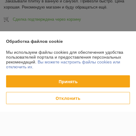
Заказывали плитку в ванную и санузел. Привезли быстро. Цена 
хорошая. Рекомендую магазин и буду обращаться ещё.
Сделка подтверждена через корзину
Показать все отзывы
Обработка файлов cookie
Мы используем файлы cookies для обеспечения удобства
О нас
пользователей портала и предоставления персональных
рекомендаций.
Вы можете настроить файлы cookies или
отключить их.
Контакты
Принять
Доставка и оплата
График работы
Отклонить
Полная версия сайта
Политика обработки cookies