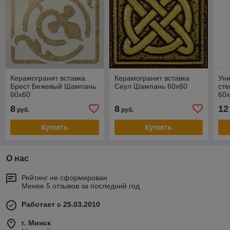
Керамогранит вставка
Керамогранит вставка
Уни
Брест Бежевый Шампань
Сеул Шампань 60х60
сте
60х60
60х
8
8
12
руб.
руб.
Купить
Купить
О нас
Рейтинг не сформирован
Менее 5 отзывов за последний год
Работает с 25.03.2010
г. Минск