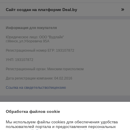
Сайт создан на платформе Deal.by
Информация для покупателя
Юридическое лицо:
ООО "Вудлайк"
г.Минск.,ул.Уборевича 95А
Регистрационный номер ЕГР: 193107872
УНП: 193107872
Регистрационный орган: Минским горисполком
Дата регистрации компании: 04.02.2016
Ссылка на свидетельство/лицензию
Обработка файлов cookie
Мы используем файлы cookies для обеспечения удобства
пользователей портала и предоставления персональных