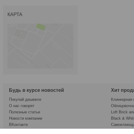
КАРТА
Будь в курсе новостей
Хит прод
Покупай дешевле
Клинкерная 
О нас говорят
Облицовочн
Полезные статьи
Loft Brick an
Новости компании
Black & Whit
ВКонтакте
Самоклеюща
Twitter
Обои под ок