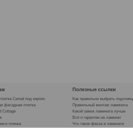
аж
Полезные ссылки
плитка Cerrad под кирпич
Как правильно выбрать подложк
ая фасадная плитка
Правильный монтаж ламината
d Cottage
Какой замок ламината лучше
e
Всё о гарантии на ламинат
яся пленка
Что такое фаска в ламинате
раску
Контрольный лист укладки лами