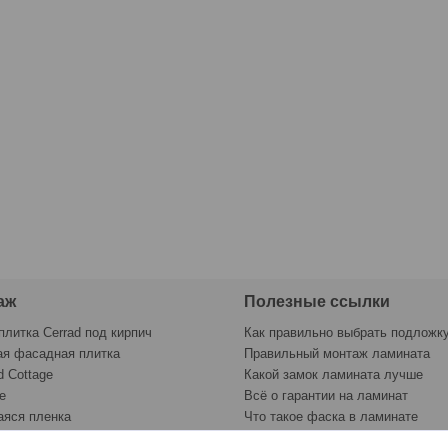
аж
Полезные ссылки
плитка Cerrad под кирпич
Как правильно выбрать подложк
ая фасадная плитка
Правильный монтаж ламината
d Cottage
Какой замок ламината лучше
e
Всё о гарантии на ламинат
яся пленка
Что такое фаска в ламинате
раску
Контрольный лист укладки лами