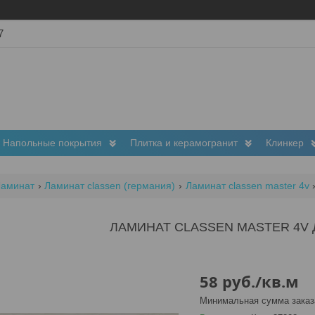
7
Напольные покрытия
Плитка и керамогранит
Клинкер
Ламинат
Ламинат classen (германия)
Ламинат classen master 4v
ЛАМИНАТ CLASSEN MASTER 4V
58
руб.
/кв.м
Минимальная сумма заказа