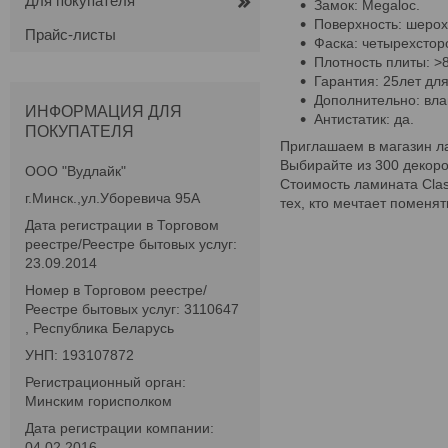
Для покупателя
Замок: Megaloc.
Поверхность: шерох
Прайс-листы
Фаска: четырехстор
Плотность плиты: >8
Гарантия: 25лет дл
Дополнительно: вла
ИНФОРМАЦИЯ ДЛЯ
Антистатик: да.
ПОКУПАТЕЛЯ
Приглашаем в магазин ла
Выбирайте из 300 декор
ООО "Вудлайк"
Стоимость ламината Clas
г.Минск.,ул.Уборевича 95А
тех, кто мечтает помен
Дата регистрации в Торговом
реестре/Реестре бытовых услуг:
23.09.2014
Номер в Торговом реестре/
Реестре бытовых услуг: 3110647
, Республика Беларусь
УНП: 193107872
Регистрационный орган:
Минским горисполком
Дата регистрации компании:
04.02.2016