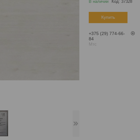
В наличии
Код:
37328
Купить
+375 (29) 774-66-
84
Мтс