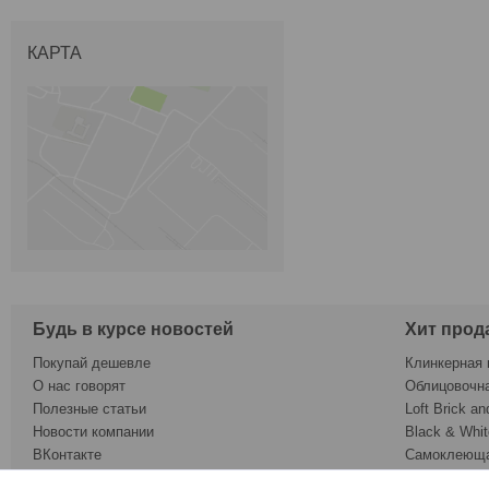
КАРТА
Будь в курсе новостей
Хит прод
Покупай дешевле
Клинкерная 
О нас говорят
Облицовочн
Полезные статьи
Loft Brick an
Новости компании
Black & Whit
ВКонтакте
Самоклеюща
Twitter
Обои под ок