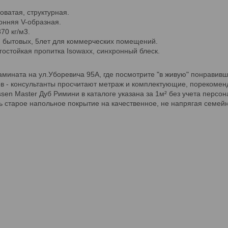
оватая, структурная.
онняя V-образная.
70 кг/м3.
я бытовых, 5лет для коммерческих помещений.
гостойкая пропитка Isowaxx, синхронный блеск.
мината на ул.Уборевича 95А, где посмотрите "в живую" понравив
ов - консультанты просчитают метраж и комплектующие, порекоме
sen Master Дуб Римини в каталоге указана за 1м² без учета персо
ять старое напольное покрытие на качественное, не напрягая се