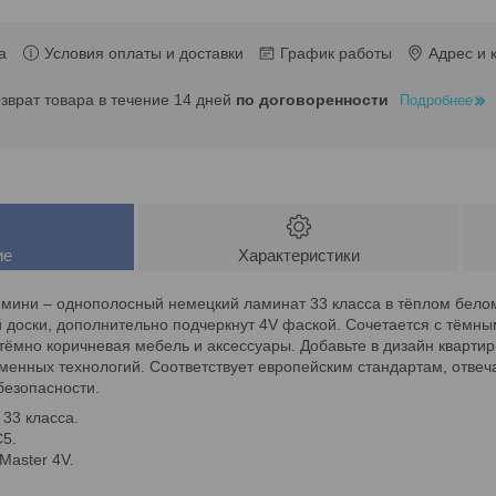
а
Условия оплаты и доставки
График работы
Адрес и 
озврат товара в течение 14 дней
по договоренности
Подробнее
ие
Характеристики
имини – однополосный немецкий ламинат 33 класса в тёплом белом
 доски, дополнительно подчеркнут 4V фаской. Сочетается с тёмны
тёмно коричневая мебель и аксессуары. Добавьте в дизайн квартир
еменных технологий. Соответствует европейским стандартам, отве
безопасности.
 33 класса.
C5.
Master 4V.